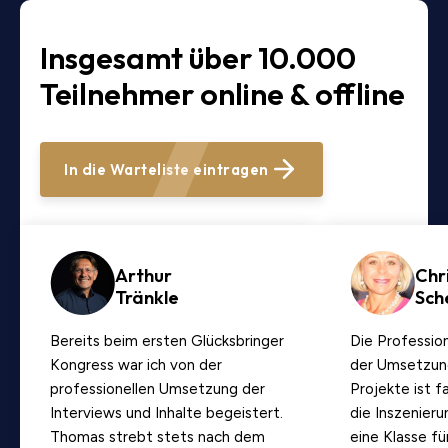
Insgesamt über 10.000
Teilnehmer online & offline
In die Warteliste eintragen
Arthur
Chr
Tränkle
Sch
Bereits beim ersten Glücksbringer
Die Professio
Kongress war ich von der
der Umsetzung
professionellen Umsetzung der
Projekte ist f
Interviews und Inhalte begeistert.
die Inszenieru
Thomas strebt stets nach dem
eine Klasse fü