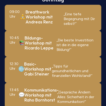
Breathwork
09:00
„Eine tiefe
Uhr
Workshop mit
Begegnung mit Dir
Andreas Renz
selbst!“
Bildungs-
10:45
„Die beste Investition
Uhr
Workshop mit
ist die in die eigene
Ricardo Leppe
Bildung!“
Basic-
12:30
„Tipps für
Uhr
Workshop mit
gesundheitlichen und
Gabi Steiner
finanziellen Wohlstand!“
Kommunikations-
13:45
„Gespräche Ändern
Uhr
Workshop mit
Alles: Sicherheit in der
Raho Bornhorst
Kommunikation!“